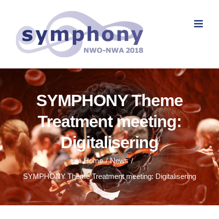
Skip
to
content
SYMPHONY Theme
Treatment meeting:
Digitalisering
Home
News
SYMPHONY Theme Treatment meeting: Digitalisering